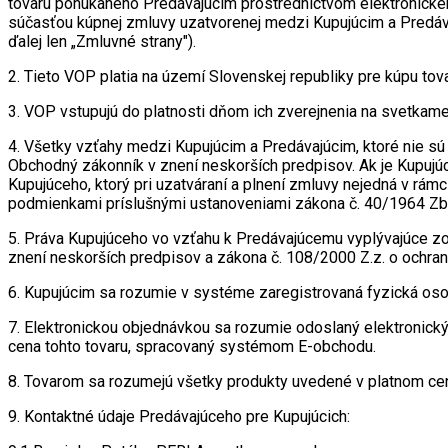
tovaru ponúkaného Predávajúcim prostredníctvom elektronické
súčasťou kúpnej zmluvy uzatvorenej medzi Kupujúcim a Predávaj
ďalej len „Zmluvné strany").
2. Tieto VOP platia na území Slovenskej republiky pre kúpu to
3. VOP vstupujú do platnosti dňom ich zverejnenia na svetkame
4. Všetky vzťahy medzi Kupujúcim a Predávajúcim, ktoré nie s
Obchodný zákonník v znení neskorších predpisov. Ak je Kupujúc
Kupujúceho, ktorý pri uzatváraní a plnení zmluvy nejedná v rám
podmienkami príslušnými ustanoveniami zákona č. 40/1964 Zb.
5. Práva Kupujúceho vo vzťahu k Predávajúcemu vyplývajúce zo
znení neskorších predpisov a zákona č. 108/2000 Z.z. o ochra
6. Kupujúcim sa rozumie v systéme zaregistrovaná fyzická oso
7. Elektronickou objednávkou sa rozumie odoslaný elektronick
cena tohto tovaru, spracovaný systémom E-obchodu.
8. Tovarom sa rozumejú všetky produkty uvedené v platnom ce
9. Kontaktné údaje Predávajúceho pre Kupujúcich: