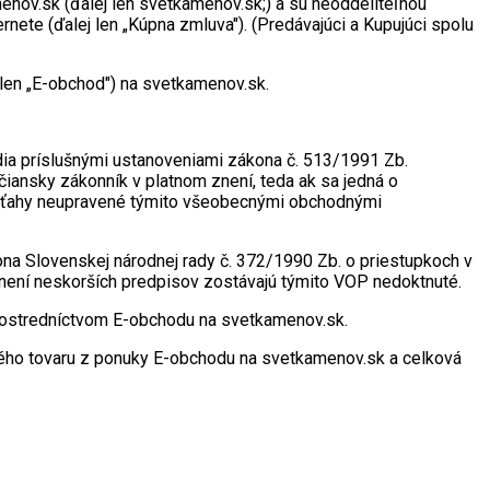
nov.sk (ďalej len svetkamenov.sk;) a sú neoddeliteľnou
ete (ďalej len „Kúpna zmluva"). (Predávajúci a Kupujúci spolu
 len „E-obchod") na svetkamenov.sk.
ia príslušnými ustanoveniami zákona č. 513/1991 Zb.
iansky zákonník v platnom znení, teda ak sa jedná o
sa vzťahy neupravené týmito všeobecnými obchodnými
na Slovenskej národnej rady č. 372/1990 Zb. o priestupkoch v
znení neskorších predpisov zostávajú týmito VOP nedoktnuté.
 prostredníctvom E-obchodu na svetkamenov.sk.
ného tovaru z ponuky E-obchodu na svetkamenov.sk a celková