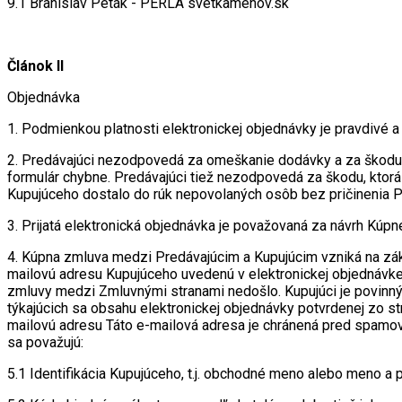
9.1 Branislav Peták - PERLA svetkamenov.sk
Článok II
Objednávka
1. Podmienkou platnosti elektronickej objednávky je pravdivé a
2. Predávajúci nezodpovedá za omeškanie dodávky a za škodu, k
formulár chybne. Predávajúci tiež nezodpovedá za škodu, ktor
Kupujúceho dostalo do rúk nepovolaných osôb bez pričinenia 
3. Prijatá elektronická objednávka je považovaná za návrh Kúpn
4. Kúpna zmluva medzi Predávajúcim a Kupujúcim vzniká na zák
mailovú adresu Kupujúceho uvedenú v elektronickej objednávke)
zmluvy medzi Zmluvnými stranami nedošlo. Kupujúci je povinný 
týkajúcich sa obsahu elektronickej objednávky potvrdenej zo s
mailovú adresu
Táto e-mailová adresa je chránená pred spamova
sa považujú:
5.1 Identifikácia Kupujúceho, t.j. obchodné meno alebo meno a p