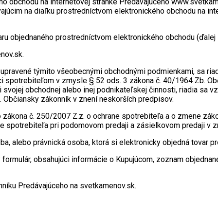
ho obchodu na internetovej stránke Predávajúceho www.svetkame
úcim na diaľku prostredníctvom elektronického obchodu na intern
varu objednaného prostredníctvom elektronického obchodu (ďalej
nov.sk.
ú upravené týmito všeobecnými obchodnými podmienkami, sa riad
i spotrebiteľom v zmysle § 52 ods. 3 zákona č. 40/1964 Zb. Obč
ci svojej obchodnej alebo inej podnikateľskej činnosti, riadia 
 Občiansky zákonník v znení neskorších predpisov.
 zákona č. 250/2007 Z.z. o ochrane spotrebiteľa a o zmene záko
ne spotrebiteľa pri podomovom predaji a zásielkovom predaji v 
ba, alebo právnická osoba, ktorá si elektronicky objedná tovar
ý formulár, obsahujúci informácie o Kupujúcom, zoznam objedna
nníku Predávajúceho na svetkamenov.sk.