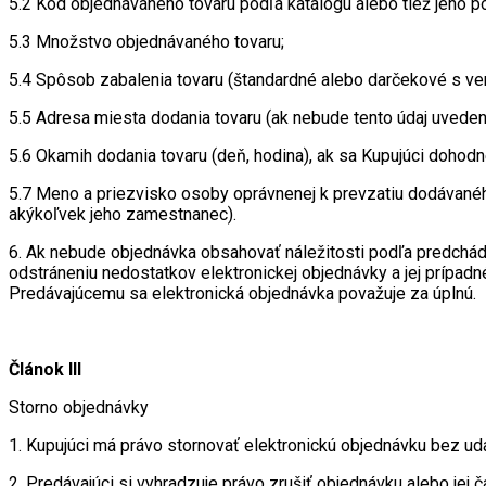
5.2 Kód objednávaného tovaru podľa katalógu alebo tiež jeho p
5.3 Množstvo objednávaného tovaru;
5.4 Spôsob zabalenia tovaru (štandardné alebo darčekové s ve
5.5 Adresa miesta dodania tovaru (ak nebude tento údaj uvedený
5.6 Okamih dodania tovaru (deň, hodina), ak sa Kupujúci dohod
5.7 Meno a priezvisko osoby oprávnenej k prevzatiu dodávaného
akýkoľvek jeho zamestnanec).
6. Ak nebude objednávka obsahovať náležitosti podľa predchád
odstráneniu nedostatkov elektronickej objednávky a jej prípa
Predávajúcemu sa elektronická objednávka považuje za úplnú.
Článok III
Storno objednávky
1. Kupujúci má právo stornovať elektronickú objednávku bez u
2. Predávajúci si vyhradzuje právo zrušiť objednávku alebo jej č