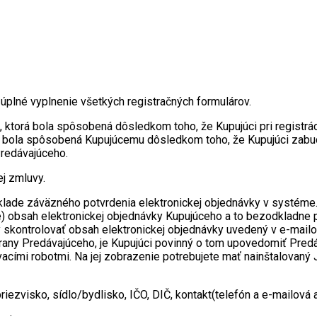
 úplné vyplnenie všetkých registračných formulárov.
torá bola spôsobená dôsledkom toho, že Kupujúci pri registráci
á bola spôsobená Kupujúcemu dôsledkom toho, že Kupujúci zabud
Predávajúceho.
ej zmluvy.
lade záväzného potvrdenia elektronickej objednávky v systéme. 
 obsah elektronickej objednávky Kupujúceho a to bezodkladne po 
skontrolovať obsah elektronickej objednávky uvedený v e-mailov
trany Predávajúceho, je Kupujúci povinný o tom upovedomiť Pred
cími robotmi. Na jej zobrazenie potrebujete mať nainštalovaný 
riezvisko, sídlo/bydlisko, IČO, DIČ, kontakt(telefón a e-mailová 