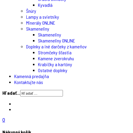
Kyvadlá
Šnúry
Lampy a svietniky
Minerály ONLINE
Skameneliny
Skameneliny
Skameneliny ONLINE
Doplnky a iné darčeky z kameňov
Stromčeky šťastia
Kamene zverokruhu
Krabičky a kartóny
Ostatné doplnky
Kamenná predajňa
Kontaktujte nás
Hľadať...
0
Nákupný košík