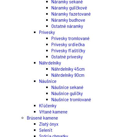
Náramky sekané
Náramky guličkové
Náramky fazetované
Náramky budhove
Ostatné náramky
Prívesky
Prívesky tromlované
Prívesky srdiečka
Prívesky fľaštičky
Ostatné prívesky
Náhrdelníky
Náhrdelníky 45cm
Náhrdelníky 90cm
Náušnice
Náušnice sekané
Náušnice guličky
Náušnice tromlované
Kľúčenky
Vŕtané kamene
Brúsené kamene
Zlatý ónyx
Selenit
Srdcia chmatky