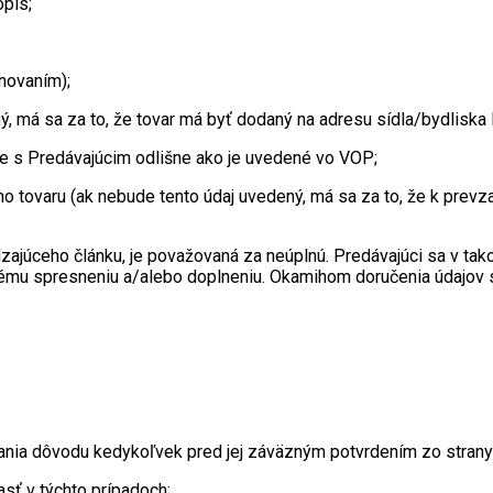
opis;
novaním);
, má sa za to, že tovar má byť dodaný na adresu sídla/bydliska 
ne s Predávajúcim odlišne ako je uvedené vo VOP;
 tovaru (ak nebude tento údaj uvedený, má sa za to, že k prevza
zajúceho článku, je považovaná za neúplnú. Predávajúci sa v ta
dnému spresneniu a/alebo doplneniu. Okamihom doručenia údajov 
dania dôvodu kedykoľvek pred jej záväzným potvrdením zo stran
asť v týchto prípadoch: