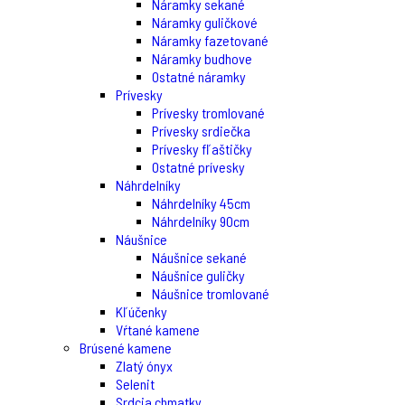
Náramky sekané
Náramky guličkové
Náramky fazetované
Náramky budhove
Ostatné náramky
Prívesky
Prívesky tromlované
Prívesky srdiečka
Prívesky fľaštičky
Ostatné prívesky
Náhrdelníky
Náhrdelníky 45cm
Náhrdelníky 90cm
Náušnice
Náušnice sekané
Náušnice guličky
Náušnice tromlované
Kľúčenky
Vŕtané kamene
Brúsené kamene
Zlatý ónyx
Selenit
Srdcia chmatky