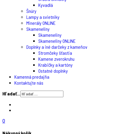
Kyvadlá
Šnúry
Lampy a svietniky
Minerály ONLINE
Skameneliny
Skameneliny
Skameneliny ONLINE
Doplnky a iné darčeky z kameňov
Stromčeky šťastia
Kamene zverokruhu
Krabičky a kartóny
Ostatné doplnky
Kamenná predajňa
Kontaktujte nás
Hľadať...
0
Nákupný košík