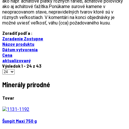
ako napr. achátové plátky rôznych farieb, achátové polovičky
ako aj achátové ťažítka.Ponúkame surové kamene v
neopracovanom stave, nepravidelných tvarov ktoré sú v
rôznych veľkostiach. V komentári na konci objednávky je
možné uviesť veľkosť, váhu (cca) požadovaného kusu.
Zoradiť podľa :
Zoradenie Zostupne
Názov produktu
Dátum vytvorenia
Cena
aktualizovaný
Výsledok 1 - 24 z 43
Minerály prírodné
Tovar
Šungit Maxi 750 g