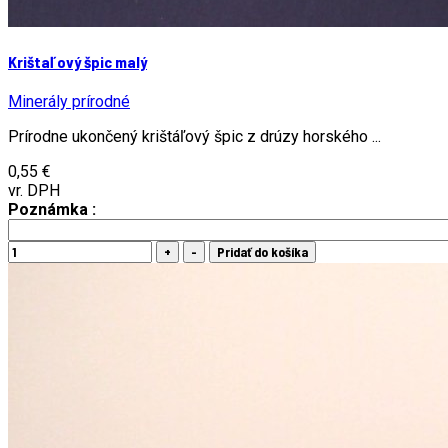
Krištaľový špic malý
Minerály prírodné
Prírodne ukončený krištáľový špic z drúzy horského ...
0,55 €
vr. DPH
Poznámka :