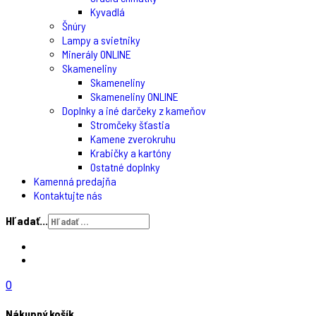
Kyvadlá
Šnúry
Lampy a svietniky
Minerály ONLINE
Skameneliny
Skameneliny
Skameneliny ONLINE
Doplnky a iné darčeky z kameňov
Stromčeky šťastia
Kamene zverokruhu
Krabičky a kartóny
Ostatné doplnky
Kamenná predajňa
Kontaktujte nás
Hľadať...
0
Nákupný košík