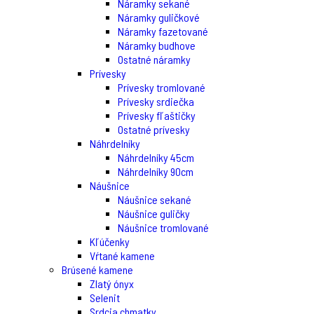
Náramky sekané
Náramky guličkové
Náramky fazetované
Náramky budhove
Ostatné náramky
Prívesky
Prívesky tromlované
Prívesky srdiečka
Prívesky fľaštičky
Ostatné prívesky
Náhrdelníky
Náhrdelníky 45cm
Náhrdelníky 90cm
Náušnice
Náušnice sekané
Náušnice guličky
Náušnice tromlované
Kľúčenky
Vŕtané kamene
Brúsené kamene
Zlatý ónyx
Selenit
Srdcia chmatky