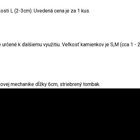
osti L (2-3cm). Uvedená cena je za 1 kus.
rčené k ďalšiemu využitiu. Veľkosť kamienkov je S,M (cca 1 - 2,
nkovej mechanike dĺžky 6cm, striebrený tombak.
ombak.