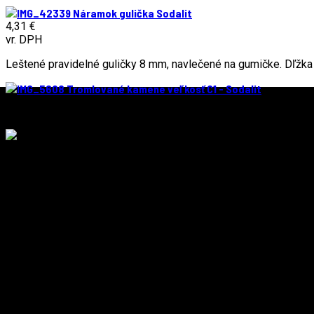
Náramok gulička Sodalit
4,31 €
vr. DPH
Leštené pravidelné guličky 8 mm, navlečené na gumičke. Dľžk
Tromlované kamene veľkosť C1 - Sodalit
4,31 €
vr. DPH
Sodalit- tromlované kamene leštené a brúsené, určené k ďalšiem
1200 ks. Uvedená cena je za balenie 0,100 kg.
DORUČENIE ZDARMA
Pre objednávky nad 40€
DARČEK
pri objednávke nad 33€