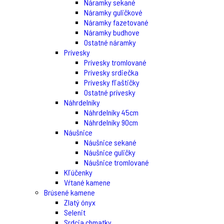
Náramky sekané
Náramky guličkové
Náramky fazetované
Náramky budhove
Ostatné náramky
Prívesky
Prívesky tromlované
Prívesky srdiečka
Prívesky fľaštičky
Ostatné prívesky
Náhrdelníky
Náhrdelníky 45cm
Náhrdelníky 90cm
Náušnice
Náušnice sekané
Náušnice guličky
Náušnice tromlované
Kľúčenky
Vŕtané kamene
Brúsené kamene
Zlatý ónyx
Selenit
Srdcia chmatky