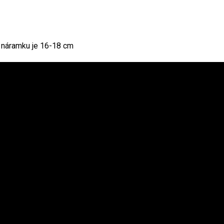
a náramku je 16-18 cm
u využitiu. Balenie 0,100 kg. Veľkosť jednotlivých kamienkov cc