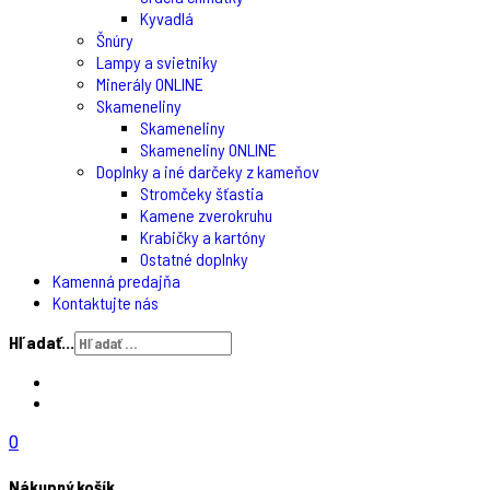
Kyvadlá
Šnúry
Lampy a svietniky
Minerály ONLINE
Skameneliny
Skameneliny
Skameneliny ONLINE
Doplnky a iné darčeky z kameňov
Stromčeky šťastia
Kamene zverokruhu
Krabičky a kartóny
Ostatné doplnky
Kamenná predajňa
Kontaktujte nás
Hľadať...
0
Nákupný košík