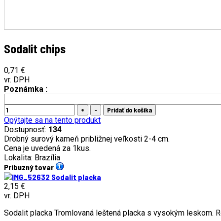
Sodalit chips
0,71 €
vr. DPH
Poznámka :
Opýtajte sa na tento produkt
Dostupnosť:
134
Drobný surový kameň približnej veľkosti 2-4 cm.
Cena je uvedená za 1kus.
Lokalita: Brazília
Príbuzný tovar
Sodalit placka
2,15 €
vr. DPH
Sodalit placka Tromlovaná leštená placka s vysokým leskom. R