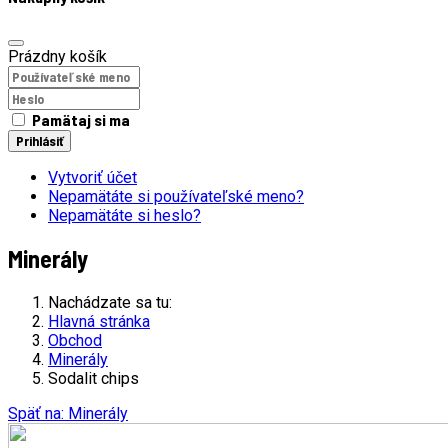
Prázdny košík
Pamätaj si ma
Prihlásiť
Vytvoriť účet
Nepamätáte si používateľské meno?
Nepamätáte si heslo?
Minerály
Nachádzate sa tu:
Hlavná stránka
Obchod
Minerály
Sodalit chips
Späť na: Minerály