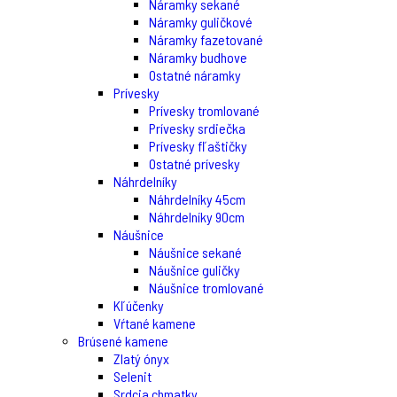
Náramky sekané
Náramky guličkové
Náramky fazetované
Náramky budhove
Ostatné náramky
Prívesky
Prívesky tromlované
Prívesky srdiečka
Prívesky fľaštičky
Ostatné prívesky
Náhrdelníky
Náhrdelníky 45cm
Náhrdelníky 90cm
Náušnice
Náušnice sekané
Náušnice guličky
Náušnice tromlované
Kľúčenky
Vŕtané kamene
Brúsené kamene
Zlatý ónyx
Selenit
Srdcia chmatky