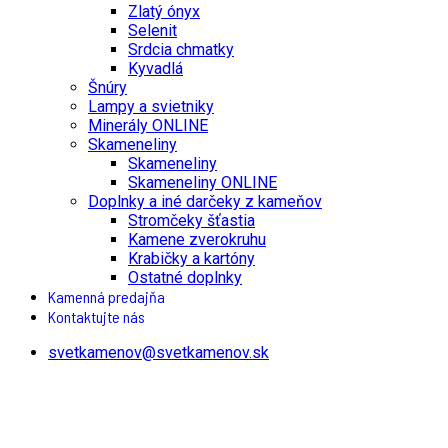
Zlatý ónyx
Selenit
Srdcia chmatky
Kyvadlá
Šnúry
Lampy a svietniky
Minerály ONLINE
Skameneliny
Skameneliny
Skameneliny ONLINE
Doplnky a iné darčeky z kameňov
Stromčeky šťastia
Kamene zverokruhu
Krabičky a kartóny
Ostatné doplnky
Kamenná predajňa
Kontaktujte nás
svetkamenov@svetkamenov.sk