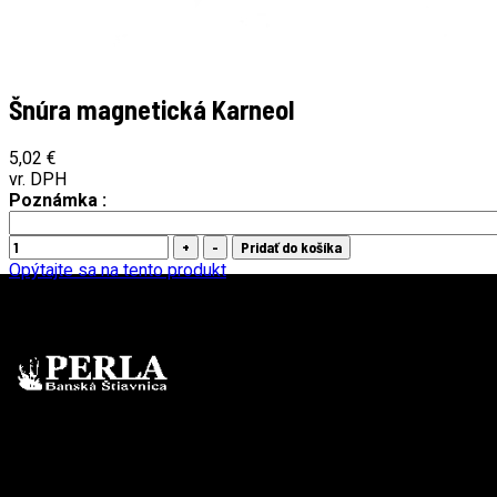
Šnúra magnetická Karneol
5,02 €
vr. DPH
Poznámka :
Opýtajte sa na tento produkt
Dostupnosť:
99
Šnúra dlhá cca 90cm, na ktorej sú navlečené leštené kamene v
tvare nepravidelných zŕn, drobné postriebrené koráliky a
magnetické hematitové koráliky v tvare valčekov. Univerzálne
použitie, ako náhrdelník, aj ako náramok. Zapínanie na princípe
magnetickej príťažlivosti hematitových korálikov.