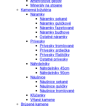
Ametystové geódy
Minerály na stojane
Kamenná bižutéria
Náramky
Náramky sekané
Náramky guličkové
Náramky fazetované
Náramky budhove
Ostatné náramky
Prívesky
Prívesky tromlované
Prívesky srdiečka
Prívesky fľaštičky
Ostatné prívesky
Náhrdelníky
Náhrdelníky 45cm
Náhrdelníky 90cm
Náušnice
Náušnice sekané
Náušnice guličky
Náušnice tromlované
Kľúčenky
Vŕtané kamene
Brúsené kamene