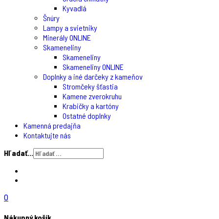
Kyvadlá
Šnúry
Lampy a svietniky
Minerály ONLINE
Skameneliny
Skameneliny
Skameneliny ONLINE
Doplnky a iné darčeky z kameňov
Stromčeky šťastia
Kamene zverokruhu
Krabičky a kartóny
Ostatné doplnky
Kamenná predajňa
Kontaktujte nás
Hľadať...
0
Nákupný košík