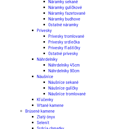
Náramky sekané
Náramky guličkové
Náramky fazetované
Náramky budhove
Ostatné náramky
Prívesky
Prívesky tromlované
Prívesky srdiečka
Prívesky fľaštičky
Ostatné prívesky
Náhrdelníky
Náhrdelníky 45cm
Náhrdelníky 90cm
Náušnice
Náušnice sekané
Náušnice guličky
Náušnice tromlované
Kľúčenky
Vŕtané kamene
Brúsené kamene
Zlatý ónyx
Selenit
Srdcia chmatky