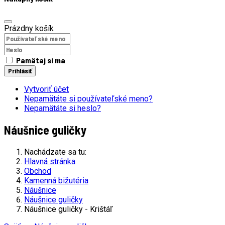
Prázdny košík
Pamätaj si ma
Prihlásiť
Vytvoriť účet
Nepamätáte si používateľské meno?
Nepamätáte si heslo?
Náušnice guličky
Nachádzate sa tu:
Hlavná stránka
Obchod
Kamenná bižutéria
Náušnice
Náušnice guličky
Náušnice guličky - Krištáľ