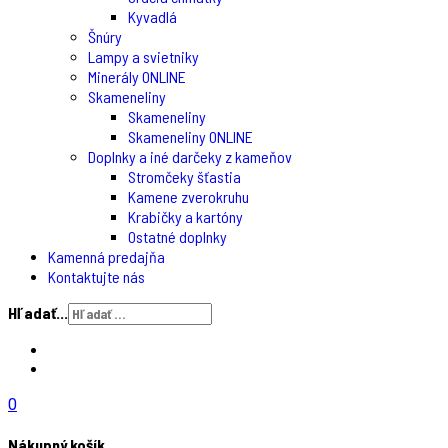
Kyvadlá
Šnúry
Lampy a svietniky
Minerály ONLINE
Skameneliny
Skameneliny
Skameneliny ONLINE
Doplnky a iné darčeky z kameňov
Stromčeky šťastia
Kamene zverokruhu
Krabičky a kartóny
Ostatné doplnky
Kamenná predajňa
Kontaktujte nás
Hľadať...
0
Nákupný košík