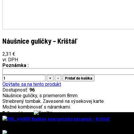
Náušnice guličky - Krištáľ
2,31 €
vr. DPH
Poznámka :
Opýtajte sa na tento produkt
Dostupnosť:
96
Náušnice guličky, s priemerom 8mm.
Striebrený tombak. Zavesené na výsekovej karte.
Možné kombinovať s náramkami.
Príbuzný tovar
Budhov energetický náramok - Krištáľ
7,17 €
vr. DPH